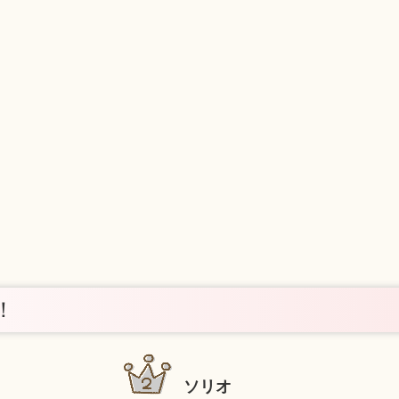
！
ソリオ