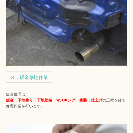
３．鈑金修理作業
鈑金修理は
鈑金→下地塗り→下地塗装→マスキング→塗装→仕上げ
の工程を経て
修理作業を行います。