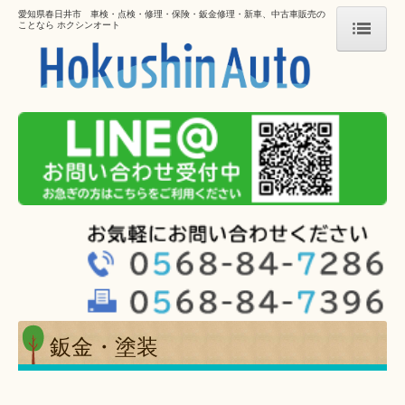
愛知県春日井市 車検・点検・修理・保険・鈑金修理・新車、中古車販売の
ことなら ホクシンオート
ホーム
会社案内
車検・点検・修理
損害保険
鈑金・塗装
新車販売
未使用車・中古車販売
鈑金・塗装
ガラスコーティング
キャンペーン