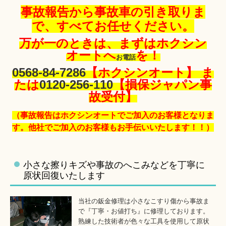
事故報告から事故車の引き取りま
で、すべてお任せください。
万が一のときは、まずはホクシン
オートへ
を！
お電話
0568-84-7286
【ホクシンオート】 ま
たは
0120-256-110
【損保ジャパン事
故受付】
（事故報告はホクシンオートでご加入のお客様となりま
す。他社でご加入のお客様もお手伝いいたします！！）
小さな擦りキズや事故のへこみなどを丁寧に
原状回復いたします
当社の鈑金修理は小さなこすり傷から事故ま
で『丁寧・お値打ち』に修理しております。
熟練した技術者が色々な工具を使用して原状